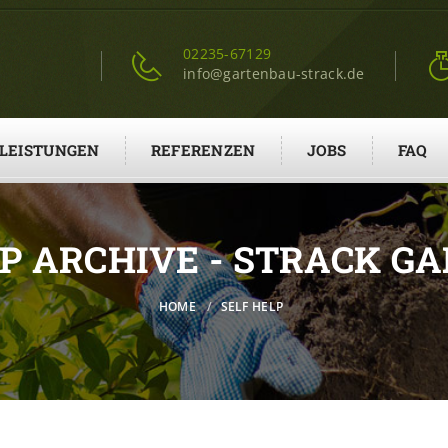
02235-67129
info@gartenbau-strack.de
LEISTUNGEN
REFERENZEN
JOBS
FAQ
LP ARCHIVE - STRACK G
HOME
SELF HELP