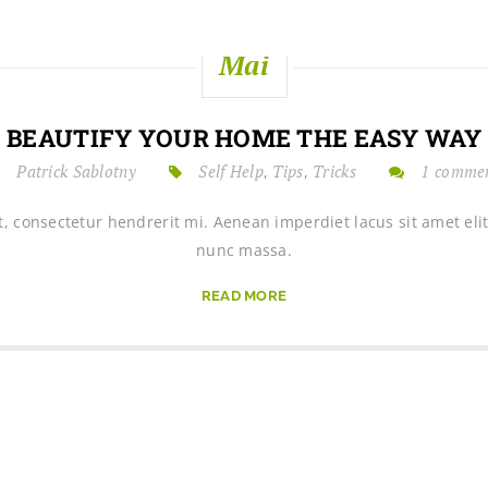
05
Mai
BEAUTIFY YOUR HOME THE EASY WAY
Patrick Sablotny
Self Help
Tips
Tricks
1 comme
,
,
, consectetur hendrerit mi. Aenean imperdiet lacus sit amet el
nunc massa.
READ MORE