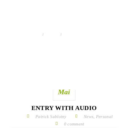
ENTRY WITH AUDIO -
STRACK GARTENBAU
HOME
AUDIO
ENTRY WITH AUDIO
11
Mai
ENTRY WITH AUDIO
Patrick Sablotny
News
,
Personal
0 comment