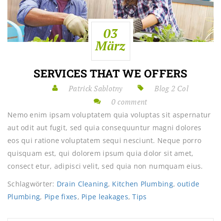
03
März
SERVICES THAT WE OFFERS
Patrick Sablotny
Blog 2 Col
0 comment
Nemo enim ipsam voluptatem quia voluptas sit aspernatur
aut odit aut fugit, sed quia consequuntur magni dolores
eos qui ratione voluptatem sequi nesciunt. Neque porro
quisquam est, qui dolorem ipsum quia dolor sit amet,
consect etur, adipisci velit, sed quia non numquam eius.
Schlagwörter:
Drain Cleaning
,
Kitchen Plumbing
,
outide
Plumbing
,
Pipe fixes
,
Pipe leakages
,
Tips