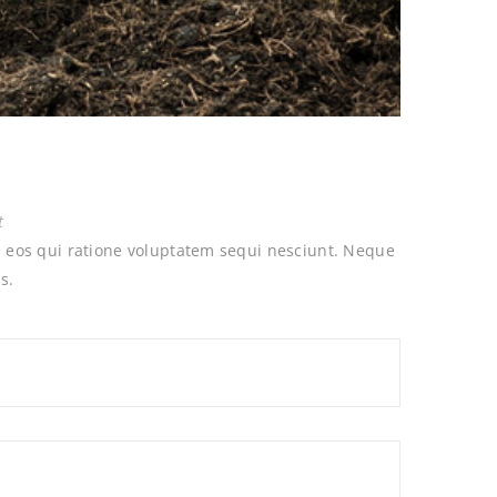
t
 eos qui ratione voluptatem sequi nesciunt. Neque
s.