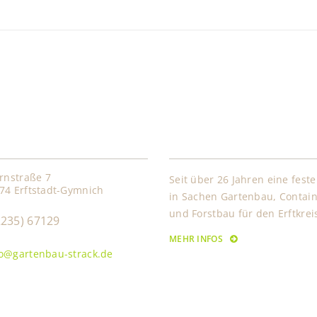
kt
Über Uns
ernstraße 7
Seit über 26 Jahren eine fest
74 Erftstadt-Gymnich
in Sachen Gartenbau, Contain
und Forstbau für den Erftkrei
2235) 67129
MEHR INFOS
fo@gartenbau-strack.de
KLUCK MEDI