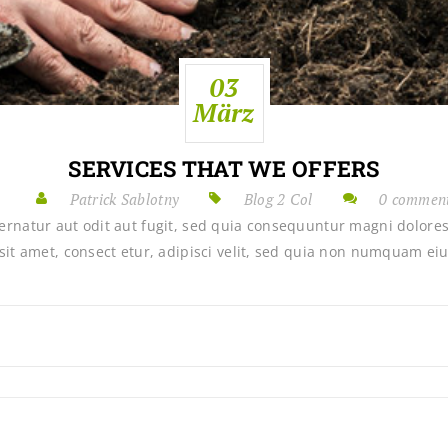
03
März
SERVICES THAT WE OFFERS
Patrick Sablotny
Blog 2 Col
0 commen
rnatur aut odit aut fugit, sed quia consequuntur magni dolores
it amet, consect etur, adipisci velit, sed quia non numquam eiu