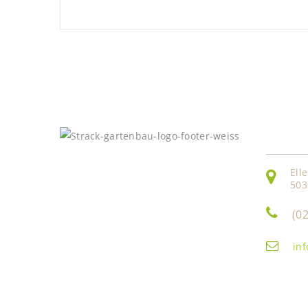
Konta
Ell
503
(0
in