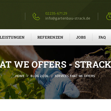
02235-67129
info@gartenbau-strack.de
LEISTUNGEN
REFERENZEN
JOBS
FAQ
HAT WE OFFERS - STRAC
HOME
BLOG 2 COL
SERVICES THAT WE OFFERS