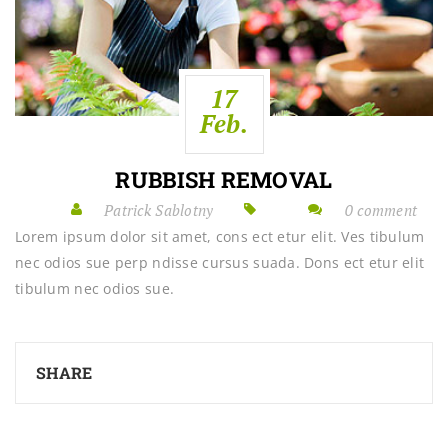
17
Feb.
RUBBISH REMOVAL
Patrick Sablotny
0 comment
Lorem ipsum dolor sit amet, cons ect etur elit. Ves tibulum
nec odios sue perp ndisse cursus suada. Dons ect etur elit
tibulum nec odios sue.
SHARE