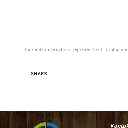
Duis aute irure dolor in reprehend erit in voluptate 
SHARE
Konta