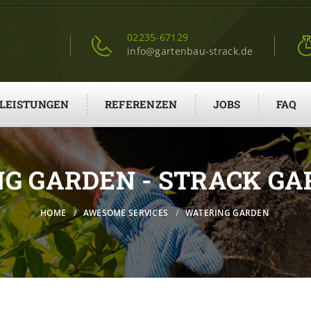
02235-67129
info@gartenbau-strack.de
LEISTUNGEN
REFERENZEN
JOBS
FAQ
G GARDEN - STRACK G
HOME
AWESOME SERVICES
WATERING GARDEN