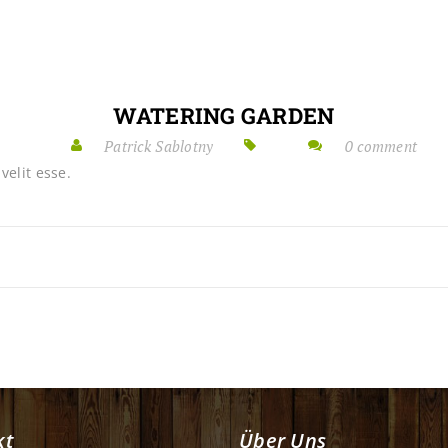
WATERING GARDEN
Patrick Sablotny
0 comment
velit esse.
kt
Über Uns