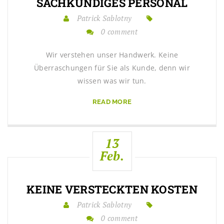
SACHKUNDIGES PERSONAL
Patrick Sablotny
0 comment
Wir verstehen unser Handwerk. Keine
Überraschungen für Sie als Kunde, denn wir
wissen was wir tun.
READ MORE
13
Feb.
KEINE VERSTECKTEN KOSTEN
Patrick Sablotny
0 comment